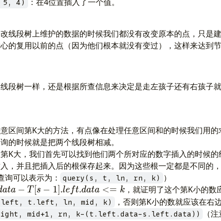
：在4位置插入了一个值。
 5, 4)
修改线段树上维护的数据的时候我们都没有改变原本的点，只是
放心的复用以前的点（因为他们根本就没有变过），这样来达到
的线段树一样，还是根据所查信息来决定是走左孩子还有右孩子
意区间第K大的方法，有点像在处理任意区间和的时候我们用的
查询的时候就是把两个线段树相减。
 t)的第K大，我们首先可以找到他们两个所对应的数字插入的时候
插入，并且把插入后的根保存起来。因为这些根一定都是不同的
查询可以表示为：
）
query(s, t, ln, rn, k)
data
−
[
−
1
]
.
.
<=
，就证明了这个第K小的数
d
a
t
a
T
s
l
e
f
t
d
a
t
a
k
，否则第K小的数就应该在右
.left, t.left, ln, mid, k)
ta
（注
right, mid+1, rn, k-(t.left.data-s.left.data))