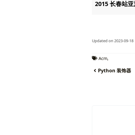
void
init
(
curren
}
node
*
allo
Updated on 2023-09-18
return
}
Acm
,
node
*
buil
Python 装饰器
node
*
now
->
d
now
->
l
now
->
r
if
(
ln
in
no
no
}