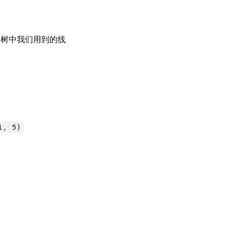
席树中我们用到的线
1, 5)
。