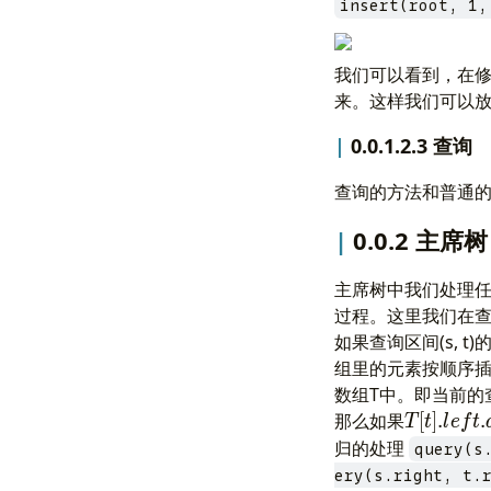
insert(root, 1,
我们可以看到，在
来。这样我们可以
0.0.1.2.3 查询
查询的方法和普通
0.0.2 主席树
主席树中我们处理任
过程。这里我们在
如果查询区间(s,
组里的元素按顺序
数组T中。即当前的
T[t].left.
那么如果
[
]
.
.
T
t
l
e
f
t
- T[s-
归的处理
query(s
1].left.da
ery(s.right, t.