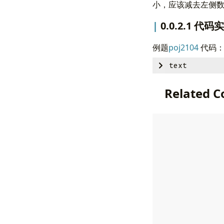
<= k
小，应该减去左侧
0.0.2.1 代
例题
poj2104
代码
text
#include
<
Related C
#include
<
#include
<
#include
<
using
name
const
int
struct
nod
node
*
int
da
}
_pool
[
ma