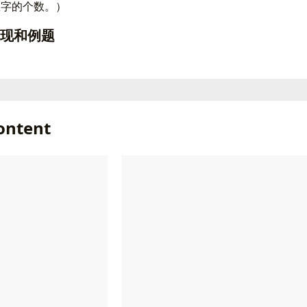
数字的个数。）
码实现和例题
：
iostream>
ontent
cstdio>
algorithm>
vector>
space
std
;
maxn
=
1000100
;
e
{
ls
,
*
rs
;
ta
;
xn
*
20
],
*
current
;