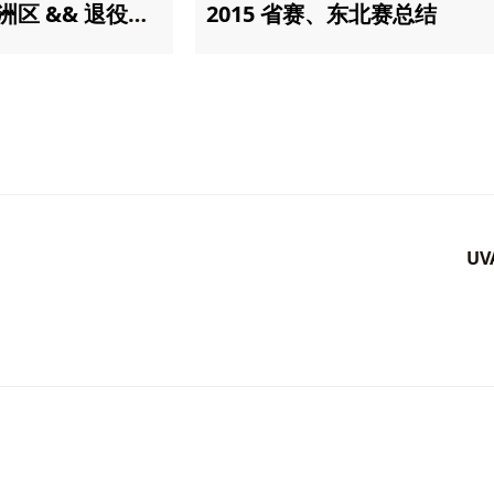
2015 长春站亚洲区 && 退役总结
2015 省赛、东北赛总结
)
{
t
=
_pool
;
cNode
()
{
current
++
;
d
(
int
ln
,
int
rn
)
{
UV
now
=
allocNode
();
ata
=
0
;
s
=
NULL
;
s
=
NULL
;
<
rn
)
{
t
mid
=
(
ln
+
rn
)
/
2
;
w
->
ls
=
build
(
ln
,
mid
);
w
->
rs
=
build
(
mid
+
1
,
rn
);